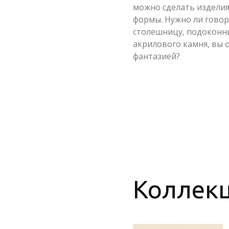
можно сделать издели
формы. Нужно ли говор
столешницу, подоконни
акрилового камня, вы 
фантазией?
Коллекц