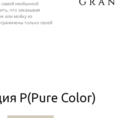
я самой необычной
ить, что заказывая
к или мойку из
ограничены только своей
ия P(Pure Color)