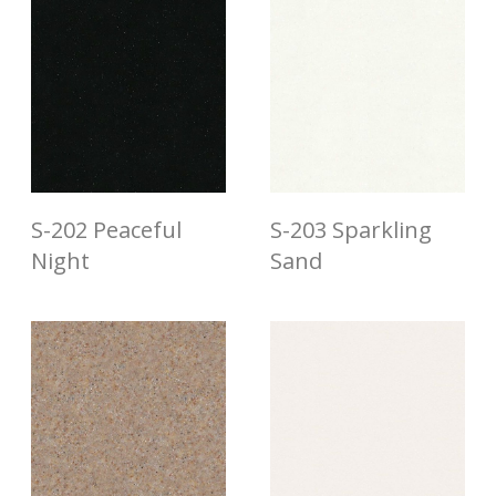
S-202 Peaceful
S-203 Sparkling
Night
Sand